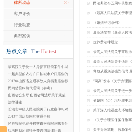
律所动态
>>
民法典颁布五周年典型案
《最高人民法院关于审理
客户评价
>>
《婚姻登记条例》
行业动态
>>
最高法发布《最高人民法
典型案例
>>
抚养费法律规定
热点文章
The
Hottest
最高人民法院关于审理涉
最高人民法院关于适用《
最高院关于统一人身损害赔偿案件中城
释放从重惩治强烈信号 
镇
一起典型的农村户口按城市户口赔偿的
交
2017年山西省交通事故人身损害赔偿标
“两高”发布《关于办理
准
民间借贷纠纷代理词（参考）
最高人民法院关于进一步
山西省公安厅 山西省司法厅关于规范
偷越国（边）境犯罪中组
法律讲座
长治市中级人民法院关于行政案件相对
关于深入推进生态环境损
集
2013年国庆期间的交通事故
《关于办理医保骗保刑事
区检察院把案件移交市检察院意味着什
关于办理减刑、假释案件
么
找法网我所律师免费咨询法律问题