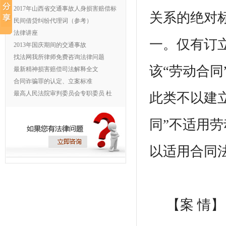
交
2017年山西省交通事故人身损害赔偿标
关系的绝对
准
民间借贷纠纷代理词（参考）
法律讲座
一。仅有订立
2013年国庆期间的交通事故
找法网我所律师免费咨询法律问题
该“劳动合
最新精神损害赔偿司法解释全文
合同诈骗罪的认定、立案标准
最高人民法院审判委员会专职委员 杜
此类不以建
万华
同”不适用
以适用合同
【案 情】